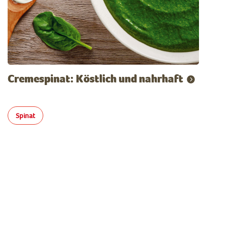
Cremespinat: Köstlich und nahrhaft
Spinat