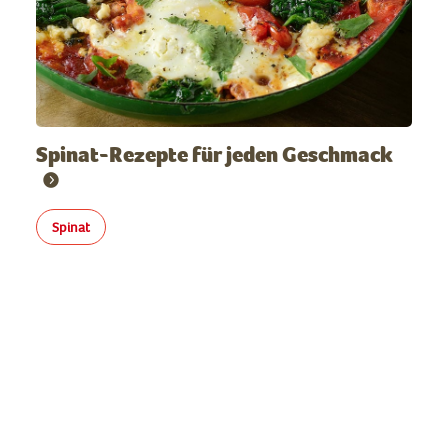
Spinat-Rezepte für jeden Geschmack
Spinat