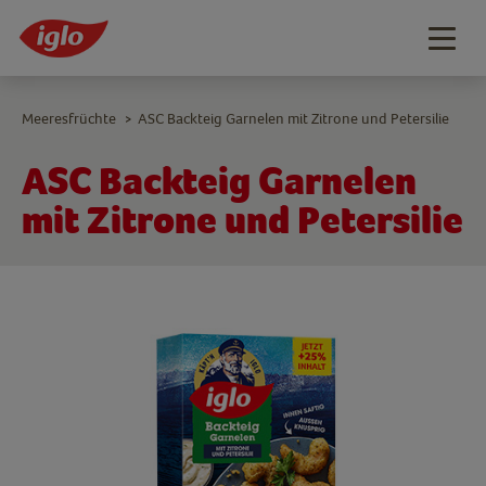
Togg
navig
Meeresfrüchte
ASC Backteig Garnelen mit Zitrone und Petersilie
>
ASC Backteig Garnelen
mit Zitrone und Petersilie