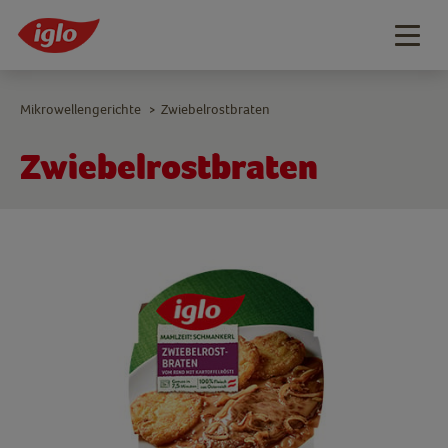
Togg
navig
Mikrowellengerichte
Zwiebelrostbraten
>
Zwiebelrostbraten