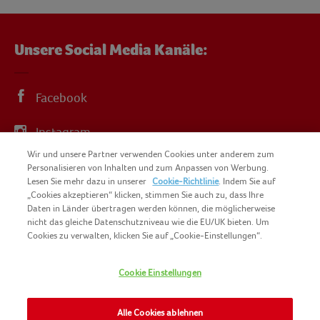
Unsere Social Media Kanäle:
Facebook
Instagram
Wir und unsere Partner verwenden Cookies unter anderem zum
YouTube
Personalisieren von Inhalten und zum Anpassen von Werbung.
Lesen Sie mehr dazu in unserer
Cookie-Richtlinie
. Indem Sie auf
„Cookies akzeptieren“ klicken, stimmen Sie auch zu, dass Ihre
Daten in Länder übertragen werden können, die möglicherweise
nicht das gleiche Datenschutzniveau wie die EU/UK bieten. Um
Cookies zu verwalten, klicken Sie auf „Cookie-Einstellungen“.
COPYRIGHT IGLO 2025
SITEMAP
Cookie Einstellungen
COOKIE-RICHTLINIE
KONTAKT
IMPRESSUM
Alle Cookies ablehnen