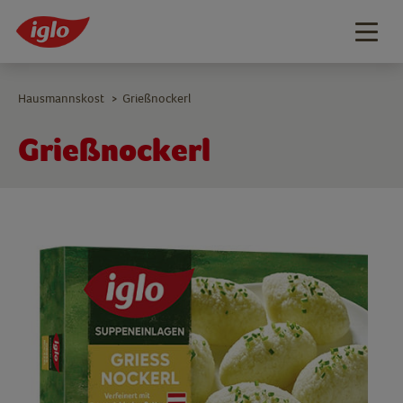
Togg
navig
Hausmannskost
Grießnockerl
>
Grießnockerl