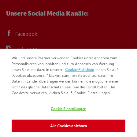
Unsere Social Media Kanäle:
Facebook
Instagram
Wir und unsere Partner verwenden Cookies unter anderem zum
YouTube
Personalisieren von Inhalten und zum Anpassen von Werbung.
Lesen Sie mehr dazu in unserer
Cookie-Richtlinie
. Indem Sie auf
„Cookies akzeptieren“ klicken, stimmen Sie auch zu, dass Ihre
Daten in Länder übertragen werden können, die möglicherweise
nicht das gleiche Datenschutzniveau wie die EU/UK bieten. Um
Cookies zu verwalten, klicken Sie auf „Cookie-Einstellungen“.
COPYRIGHT IGLO 2025
SITEMAP
Cookie Einstellungen
COOKIE-RICHTLINIE
KONTAKT
IMPRESSUM
Alle Cookies ablehnen
NOMAD FOODS
NUTZUNGSBEDINGUNGEN