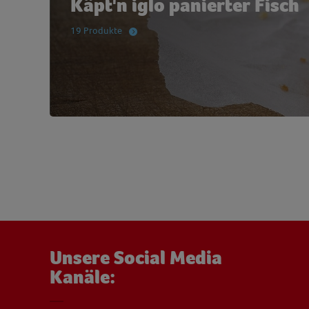
Käpt'n iglo panierter Fisch
19 Produkte
Unsere Social Media
Kanäle: