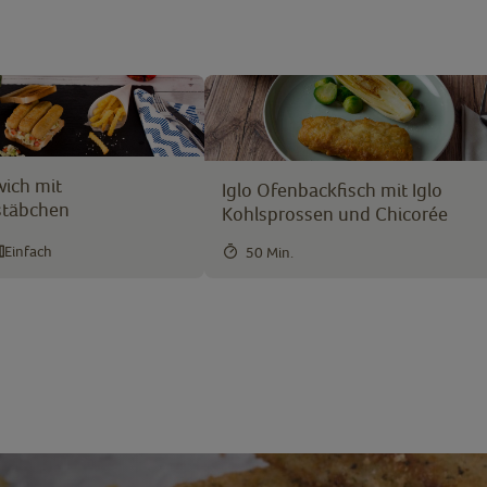
ich mit
Iglo Ofenbackfisch mit Iglo
stäbchen
Kohlsprossen und Chicorée
Einfach
50 Min.