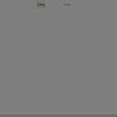
240g
480g