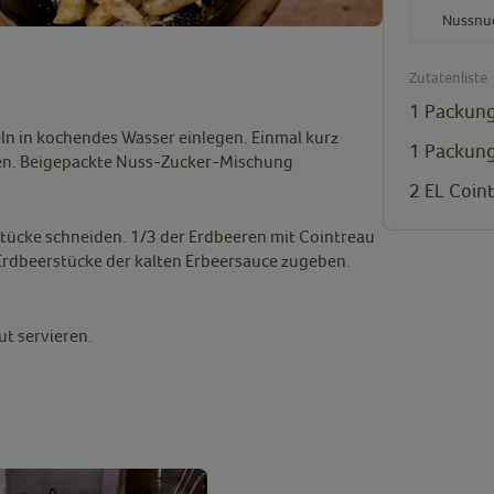
Nussnu
Zutatenliste
1
Packung
n in kochendes Wasser einlegen. Einmal kurz
1
Packung
sen. Beigepackte Nuss-Zucker-Mischung
2
EL
Coin
Stücke schneiden. 1/3 der Erdbeeren mit Cointreau
Erdbeerstücke der kalten Erbeersauce zugeben.
t servieren.