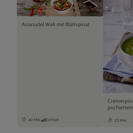
Asianudel Wok mit Blattspinat
Cremespin
pochiertem
40 Min.
Einfach
25 Min.