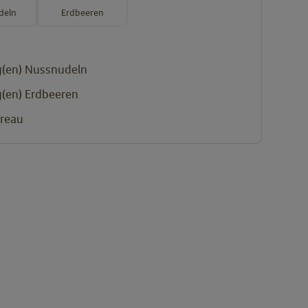
deln
Erdbeeren
(en)
Nussnudeln
(en)
Erdbeeren
treau