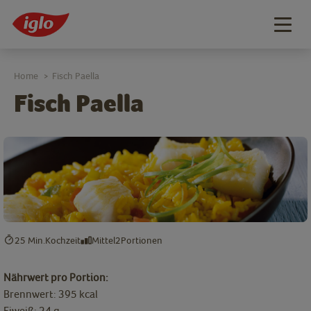
Togg
navig
Home
Fisch Paella
>
Fisch Paella
25 Min.
Kochzeit
Mittel
2
Portionen
Nährwert pro Portion:
Brennwert: 395 kcal
Eiweiß: 24 g