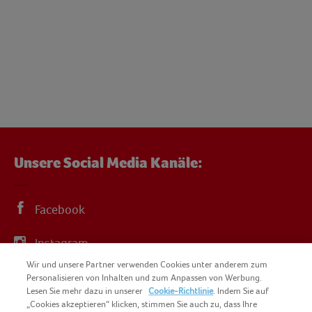
Unsere Social Media Kanäle:
Facebook
Instagram
Wir und unsere Partner verwenden Cookies unter anderem zum
YouTube
Personalisieren von Inhalten und zum Anpassen von Werbung.
Lesen Sie mehr dazu in unserer
Cookie-Richtlinie
. Indem Sie auf
„Cookies akzeptieren“ klicken, stimmen Sie auch zu, dass Ihre