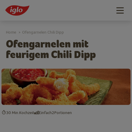
Togg
navig
Home
Ofengarnelen Chili Dipp
>
Ofengarnelen mit
feurigem Chili Dipp
30 Min.
Kochzeit
Einfach
2
Portionen