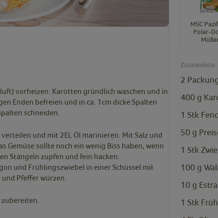
MSC Pazif
Polar-D
Mülle
Zutatenliste
2
Packung
uft) vorheizen.
Karotten gründlich waschen und in
400
g
Kar
en Enden befreien und in ca. 1cm dicke Spalten
Spalten schneiden.
1
Stk
Fenc
50
g
Prei
erteilen und mit 2EL Öl marinieren. Mit Salz und
Das Gemüse sollte noch ein wenig Biss haben, wenn
1
Stk
Zwie
en Stängeln zupfen und fein hacken.
100
g
Wal
gon und Frühlingszwiebel in einer Schüssel mit
z und Pfeffer würzen.
10
g
Estr
 zubereiten.
1
Stk
Früh