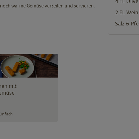
4
EL
Olive
s noch warme Gemüse verteilen und servieren.
2
EL
Wein
Salz & Pfe
hen mit
gemüse
Einfach