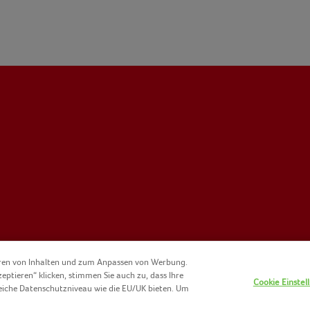
eren von Inhalten und zum Anpassen von Werbung.
zeptieren“ klicken, stimmen Sie auch zu, dass Ihre
Cookie Einstel
eiche Datenschutzniveau wie die EU/UK bieten. Um
KIE-RICHTLINIE
KONTAKT
IMPRESSUM
NOMAD FOODS
NUTZ