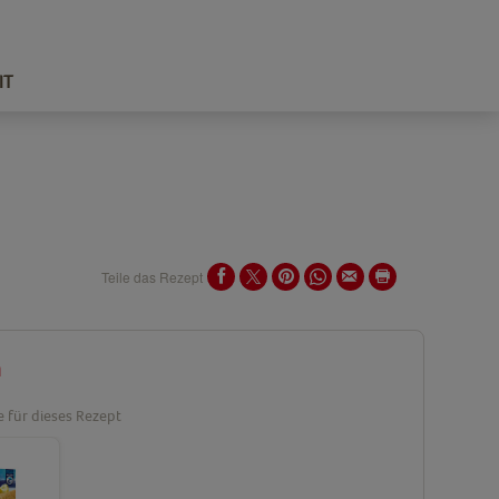
IT
Teile das Rezept
n
e für dieses Rezept