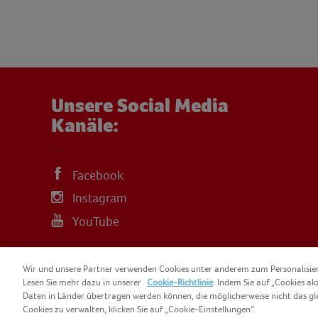
Unsere Social Media
Kanäle:
Facebook
Instagram
YouTube
Wir und unsere Partner verwenden Cookies unter anderem zum Personalisi
Lesen Sie mehr dazu in unserer
Cookie-Richtlinie
. Indem Sie auf „Cookies ak
Daten in Länder übertragen werden können, die möglicherweise nicht das gl
COPYRIGHT IGLO 2025
SITEMAP
COO
Cookies zu verwalten, klicken Sie auf „Cookie-Einstellungen“.