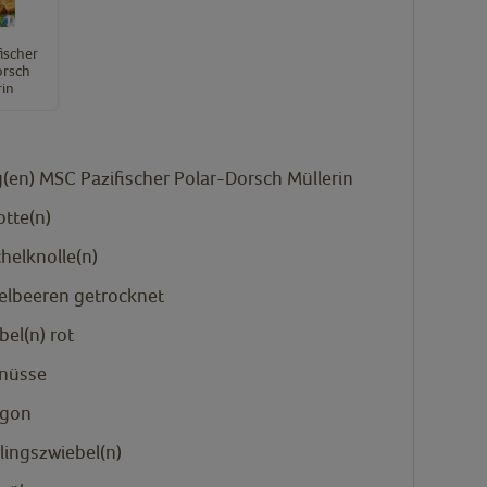
ischer
orsch
rin
(en)
MSC Pazifischer Polar-Dorsch Müllerin
otte(n)
helknolle(n)
selbeeren
getrocknet
bel(n)
rot
nüsse
agon
lingszwiebel(n)