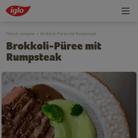
Togg
navig
Fleisch-rezepte
Brokkoli-Püree mit Rumpsteak
>
Brokkoli-Püree mit
Rumpsteak