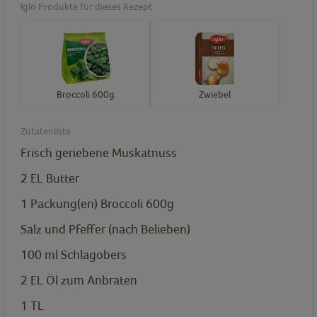
Iglo Produkte für dieses Rezept
Broccoli 600g
Zwiebel
Zutatenliste
Frisch geriebene Muskatnuss
2
EL
Butter
1
Packung(en)
Broccoli 600g
Salz und Pfeffer (nach Belieben)
100
ml
Schlagobers
2
EL
Öl zum Anbraten
1
TL