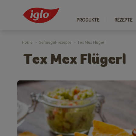
PRODUKTE
REZEPTE
Home
Gefluegel-rezepte
Tex Mex Flügerl
>
>
Tex Mex Flügerl