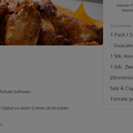
Hühner F
marini
Zutatenliste
1 Pack / 
- Guacamo
1 Stk.
Avo
1 Stk.
Zwi
Zitronens
Salz & Ca
Schale befreien.
Tomate ge
 Gabel zu einer Creme zerdrücken.
n.