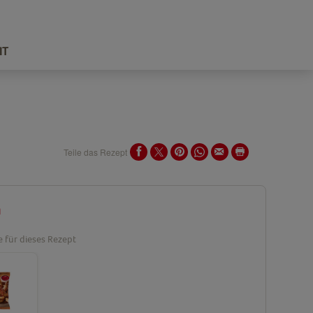
IT
Teile das Rezept
n
e für dieses Rezept