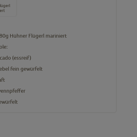
lügerl
ert
580g
Hühner Flügerl mariniert
le:
cado (essreif)
ebel fein gewürfelt
aft
yennpfeffer
würfelt