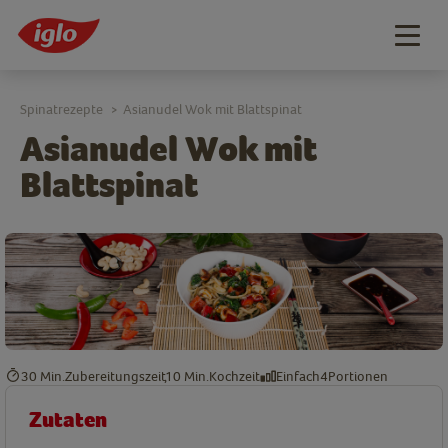
Togg
navig
Spinatrezepte
Asianudel Wok mit Blattspinat
>
Asianudel Wok mit
Blattspinat
30 Min.
Zubereitungszeit
10 Min.
Kochzeit
Einfach
4
Portionen
Zutaten