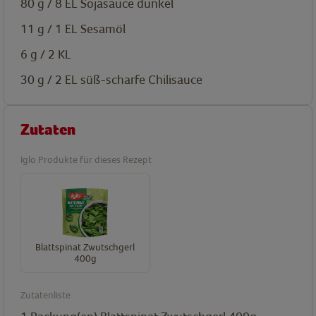
80 g / 8 EL
Sojasauce dunkel
11 g / 1 EL
Sesamöl
6 g / 2 KL
30 g / 2 EL
süß-scharfe Chilisauce
Zutaten
Iglo Produkte für dieses Rezept
Blattspinat Zwutschgerl
400g
Zutatenliste