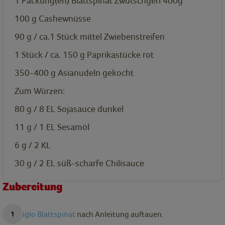
1
Packung(en)
Blattspinat Zwutschgerl 400g
100 g
Cashewnüsse
90 g / ca.1 Stück mittel
Zwiebenstreifen
1 Stück / ca. 150 g
Paprikastücke rot
350-400 g
Asianudeln gekocht
Zum Würzen:
80 g / 8 EL
Sojasauce dunkel
11 g / 1 EL
Sesamöl
6 g / 2 KL
30 g / 2 EL
süß-scharfe Chilisauce
Zubereitung
iglo Blattspinat
nach Anleitung auftauen.