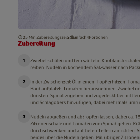
25 Min.
Zubereitungszeit
Einfach
4
Portionen
Zubereitung
Zwiebel schälen und fein würfeln. Knoblauch schäl
reiben. Nudeln in kochendem Salzwasser nach Pac
In der Zwischenzeit Öl in einem Topf erhitzen. Tom
Haut aufplatzt. Tomaten herausnehmen. Zwiebel un
dünsten. Spinat zugeben und zugedeckt bei mittlere
und Schlagobers hinzufügen, dabei mehrmals umrü
Nudeln abgießen und abtropfen lassen, dabei ca. 1
Zitronenschale und Tomaten zum Spinat geben. Kräf
durchschwenken und auf tiefen Tellern anrichten. 
beides über die Nudeln geben. Mit übriger Zitronen