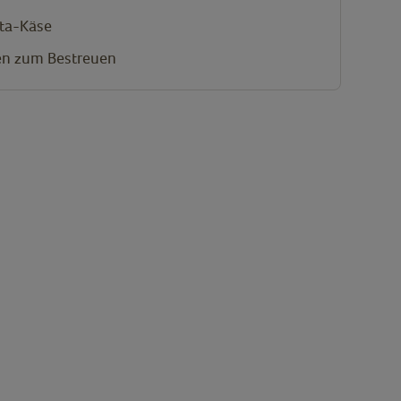
tta-Käse
en
zum Bestreuen