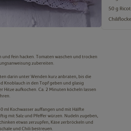
50
g
Rico
Chiliflock
en und fein hacken. Tomaten waschen und trocken
kungsanweisung zubereiten.
aten darin unter Wenden kurz anbraten, bis die
d Knoblauch in den Topf geben und glasig
r Hitze aufkochen. Ca. 2 Minuten köcheln lassen
hren.
50 ml Kochwasser auffangen und mit Hälfte
tig mit Salz und Pfeffer würzen. Nudeln zugeben,
Schinken etwas zerzupfen, Käse zerbröckeln und
schale und Chili bestreuen.