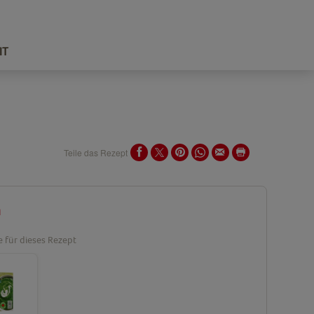
IT
Teile das Rezept
n
e für dieses Rezept