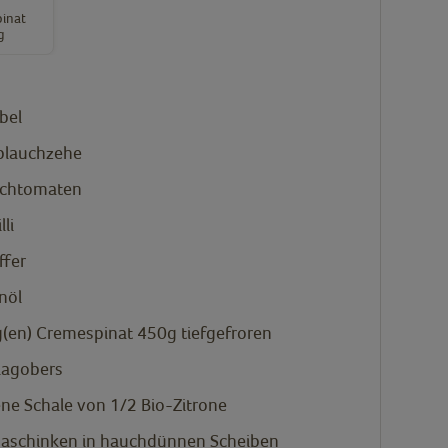
inat
g
bel
blauchzehe
schtomaten
lli
ffer
nöl
(en)
Cremespinat 450g
tiefgefroren
lagobers
ne Schale von 1/2 Bio-Zitrone
aschinken
in hauchdünnen Scheiben