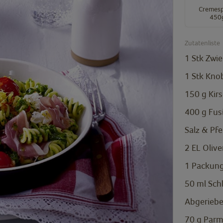
Cremesp
450
Zutatenliste
1
Stk
Zwie
1
Stk
Kno
150
g
Kir
400
g
Fusi
Salz & Pfe
2
EL
Olive
1
Packung
50
ml
Sch
Abgeriebe
70
g
Parm