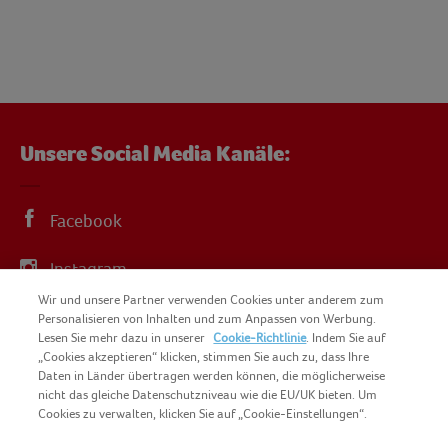
Unsere Social Media Kanäle:
Facebook
Instagram
Wir und unsere Partner verwenden Cookies unter anderem zum
YouTube
Personalisieren von Inhalten und zum Anpassen von Werbung.
Lesen Sie mehr dazu in unserer
Cookie-Richtlinie
. Indem Sie auf
„Cookies akzeptieren“ klicken, stimmen Sie auch zu, dass Ihre
Daten in Länder übertragen werden können, die möglicherweise
nicht das gleiche Datenschutzniveau wie die EU/UK bieten. Um
Cookies zu verwalten, klicken Sie auf „Cookie-Einstellungen“.