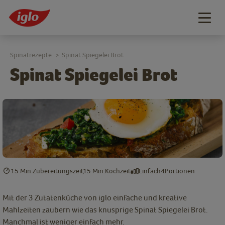
Togg
navig
Spinatrezepte
Spinat Spiegelei Brot
>
Spinat Spiegelei Brot
15 Min.
Zubereitungszeit
15 Min.
Kochzeit
Einfach
4
Portionen
Mit der 3 Zutatenküche von iglo einfache und kreative
Mahlzeiten zaubern wie das knusprige Spinat Spiegelei Brot.
Manchmal ist weniger einfach mehr.