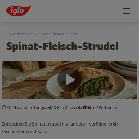
Togg
navig
Spinatrezepte
Spinat-Fleisch-Strudel
>
Spinat-Fleisch-Strudel
30 Min.
Zubereitungszeit
20 Min.
Kochzeit
Mittel
4
Portionen
Entdecken Sie Spinatstrudel mal anders - verfeinert mit
Faschiertem und Käse.