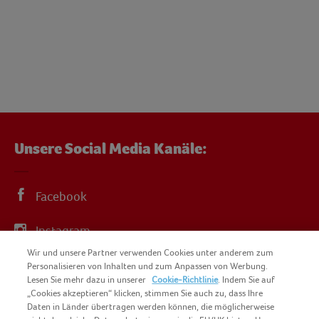
Unsere Social Media Kanäle:
Facebook
Instagram
Wir und unsere Partner verwenden Cookies unter anderem zum
YouTube
Personalisieren von Inhalten und zum Anpassen von Werbung.
Lesen Sie mehr dazu in unserer
Cookie-Richtlinie
. Indem Sie auf
„Cookies akzeptieren“ klicken, stimmen Sie auch zu, dass Ihre
Daten in Länder übertragen werden können, die möglicherweise