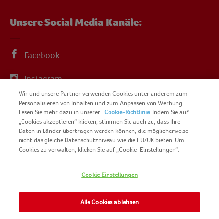
Unsere Social Media Kanäle:
Facebook
Instagram
Wir und unsere Partner verwenden Cookies unter anderem zum
YouTube
Personalisieren von Inhalten und zum Anpassen von Werbung.
Lesen Sie mehr dazu in unserer
Cookie-Richtlinie
. Indem Sie auf
„Cookies akzeptieren“ klicken, stimmen Sie auch zu, dass Ihre
Daten in Länder übertragen werden können, die möglicherweise
nicht das gleiche Datenschutzniveau wie die EU/UK bieten. Um
Cookies zu verwalten, klicken Sie auf „Cookie-Einstellungen“.
COPYRIGHT IGLO 2025
SITEMAP
Cookie Einstellungen
COOKIE-RICHTLINIE
KONTAKT
IMPRESSUM
Alle Cookies ablehnen
NOMAD FOODS