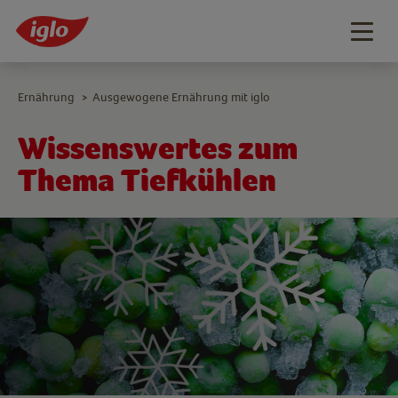
Togg
navig
Ernährung
Ausgewogene Ernährung mit iglo
>
Wissenswertes zum
Thema Tiefkühlen