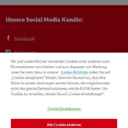
Unsere Social Media Kanäle:
Facebook
Instagram
Wir und unsere Partner verwenden Cookies unter anderem zum
YouTube
Personalisieren von Inhalten und zum Anpassen von Werbung.
Lesen Sie mehr dazu in unserer
Cookie-Richtlinie
. Indem Sie auf
„Cookies akzeptieren“ klicken, stimmen Sie auch zu, dass Ihre
Daten in Länder übertragen werden können, die möglicherweise
nicht das gleiche Datenschutzniveau wie die EU/UK bieten. Um
Cookies zu verwalten, klicken Sie auf „Cookie-Einstellungen“.
COPYRIGHT IGLO 2025
SITEMAP
Cookie Einstellungen
COOKIE-RICHTLINIE
KONTAKT
IMPRESSUM
Alle Cookies ablehnen