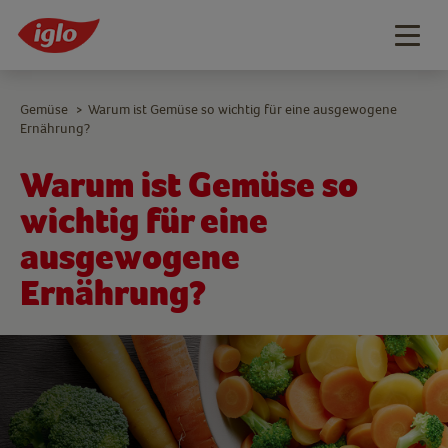
Togg
navig
Gemüse
Warum ist Gemüse so wichtig für eine ausgewogene
>
Ernährung?
Warum ist Gemüse so
wichtig für eine
ausgewogene
Ernährung?