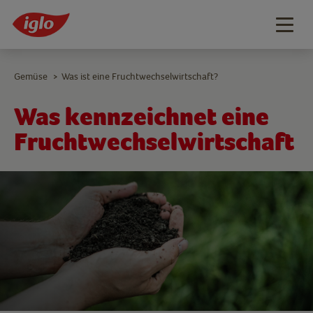
Togg
navig
Gemüse
Was ist eine Fruchtwechselwirtschaft?
>
Was kennzeichnet eine
Fruchtwechselwirtschaft