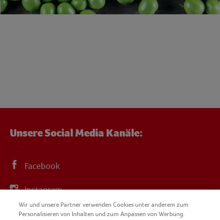
Unsere Social Media Kanäle:
Facebook
Instagram
Wir und unsere Partner verwenden Cookies unter anderem zum
YouTube
Personalisieren von Inhalten und zum Anpassen von Werbung.