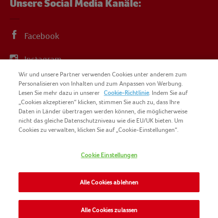
Unsere Social Media Kanäle:
Facebook
Instagram
Wir und unsere Partner verwenden Cookies unter anderem zum
YouTube
Personalisieren von Inhalten und zum Anpassen von Werbung.
Lesen Sie mehr dazu in unserer
Cookie-Richtlinie
. Indem Sie auf
„Cookies akzeptieren“ klicken, stimmen Sie auch zu, dass Ihre
Daten in Länder übertragen werden können, die möglicherweise
nicht das gleiche Datenschutzniveau wie die EU/UK bieten. Um
Cookies zu verwalten, klicken Sie auf „Cookie-Einstellungen“.
COPYRIGHT IGLO 2025
SITEMAP
Cookie Einstellungen
COOKIE-RICHTLINIE
KONTAKT
IMPRESSUM
Alle Cookies ablehnen
NOMAD FOODS
NUTZUNGSBEDINGUNGEN
PRIVACY POLICY
Alle Cookies zulassen