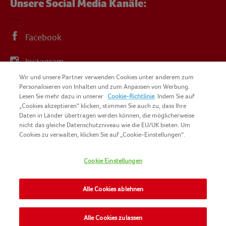
Unsere Social Media Kanäle:
Facebook
Instagram
Wir und unsere Partner verwenden Cookies unter anderem zum
YouTube
Personalisieren von Inhalten und zum Anpassen von Werbung.
Lesen Sie mehr dazu in unserer
Cookie-Richtlinie
. Indem Sie auf
„Cookies akzeptieren“ klicken, stimmen Sie auch zu, dass Ihre
Daten in Länder übertragen werden können, die möglicherweise
nicht das gleiche Datenschutzniveau wie die EU/UK bieten. Um
Cookies zu verwalten, klicken Sie auf „Cookie-Einstellungen“.
COPYRIGHT IGLO 2025
SITEMAP
Cookie Einstellungen
COOKIE-RICHTLINIE
KONTAKT
IMPRESSUM
Alle Cookies ablehnen
NOMAD FOODS
NUTZUNGSBEDINGUNGEN
PRIVACY POLICY
Alle Cookies zulassen