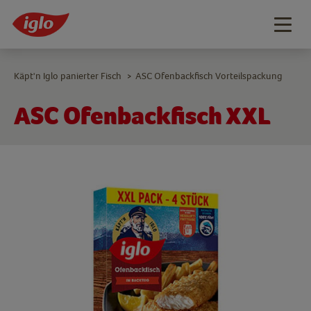
Togg
navig
Käpt'n Iglo panierter Fisch
ASC Ofenbackfisch Vorteilspackung
>
ASC Ofenbackfisch XXL