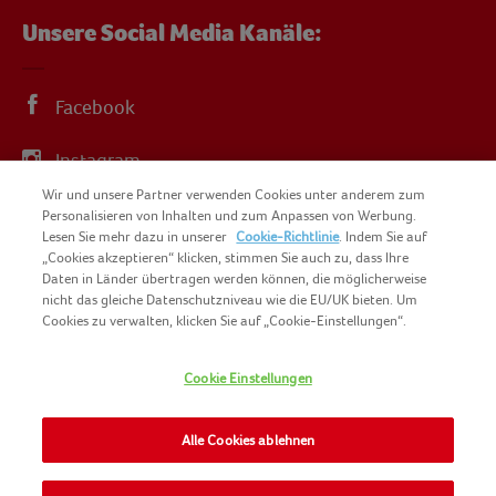
Unsere Social Media Kanäle:
Facebook
Instagram
Wir und unsere Partner verwenden Cookies unter anderem zum
YouTube
Personalisieren von Inhalten und zum Anpassen von Werbung.
Lesen Sie mehr dazu in unserer
Cookie-Richtlinie
. Indem Sie auf
„Cookies akzeptieren“ klicken, stimmen Sie auch zu, dass Ihre
Daten in Länder übertragen werden können, die möglicherweise
nicht das gleiche Datenschutzniveau wie die EU/UK bieten. Um
Cookies zu verwalten, klicken Sie auf „Cookie-Einstellungen“.
COPYRIGHT IGLO 2025
SITEMAP
Cookie Einstellungen
COOKIE-RICHTLINIE
KONTAKT
IMPRESSUM
Alle Cookies ablehnen
NOMAD FOODS
NUTZUNGSBEDINGUNGEN