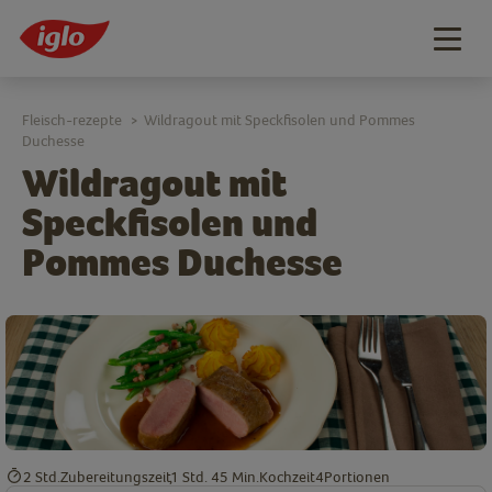
Togg
navig
Fleisch-rezepte
Wildragout mit Speckfisolen und Pommes
>
Duchesse
Wildragout mit
Speckfisolen und
Pommes Duchesse
2 Std.
Zubereitungszeit
1 Std. 45 Min.
Kochzeit
4
Portionen