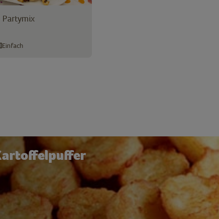
g Partymix
Einfach
artoffelpuffer