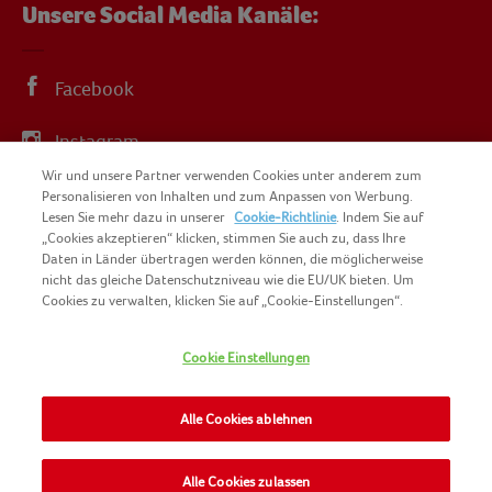
Unsere Social Media Kanäle:
Facebook
Instagram
Wir und unsere Partner verwenden Cookies unter anderem zum
YouTube
Personalisieren von Inhalten und zum Anpassen von Werbung.
Lesen Sie mehr dazu in unserer
Cookie-Richtlinie
. Indem Sie auf
„Cookies akzeptieren“ klicken, stimmen Sie auch zu, dass Ihre
Daten in Länder übertragen werden können, die möglicherweise
nicht das gleiche Datenschutzniveau wie die EU/UK bieten. Um
Cookies zu verwalten, klicken Sie auf „Cookie-Einstellungen“.
COPYRIGHT IGLO 2025
SITEMAP
Cookie Einstellungen
COOKIE-RICHTLINIE
KONTAKT
IMPRESSUM
Alle Cookies ablehnen
NOMAD FOODS
NUTZUNGSBEDINGUNGEN
PRIVACY POLICY
Alle Cookies zulassen