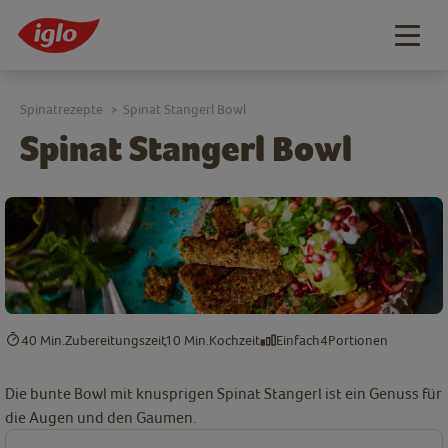
Togg
navig
Spinatrezepte
Spinat Stangerl Bowl
>
Spinat Stangerl Bowl
40 Min.
Zubereitungszeit
10 Min.
Kochzeit
Einfach
4
Portionen
Die bunte Bowl mit knusprigen Spinat Stangerl ist ein Genuss für
die Augen und den Gaumen.