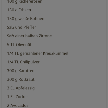
100
g
Kichererbsen
150
g
Erbsen
150
g
weiße Bohnen
Salz und Pfeffer
Saft einer halben Zitrone
5
TL
Olivenöl
1/4
TL
gemahlener Kreuzkümmel
1/4
TL
Chilipulver
300
g
Karotten
300
g
Rotkraut
3
EL
Apfelessig
1
EL
Zucker
2
Avocados