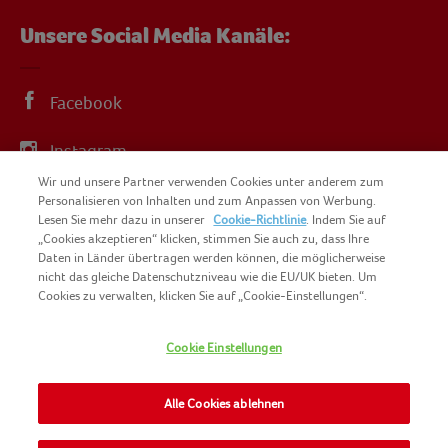
Unsere Social Media Kanäle:
Facebook
Instagram
Wir und unsere Partner verwenden Cookies unter anderem zum
YouTube
Personalisieren von Inhalten und zum Anpassen von Werbung.
Lesen Sie mehr dazu in unserer
Cookie-Richtlinie
. Indem Sie auf
„Cookies akzeptieren“ klicken, stimmen Sie auch zu, dass Ihre
Daten in Länder übertragen werden können, die möglicherweise
nicht das gleiche Datenschutzniveau wie die EU/UK bieten. Um
Cookies zu verwalten, klicken Sie auf „Cookie-Einstellungen“.
COPYRIGHT IGLO 2025
SITEMAP
Cookie Einstellungen
COOKIE-RICHTLINIE
KONTAKT
IMPRESSUM
Alle Cookies ablehnen
NOMAD FOODS
NUTZUNGSBEDINGUNGEN