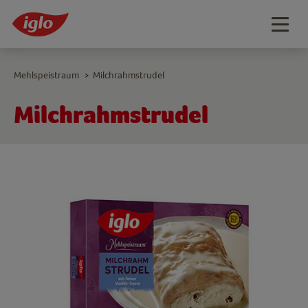
Togg
navig
Mehlspeistraum
Milchrahmstrudel
>
Milchrahmstrudel