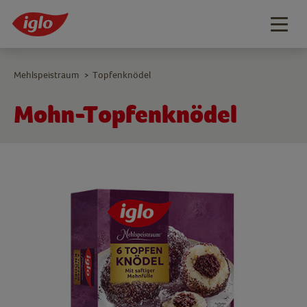
Togg
navig
Mehlspeistraum
Topfenknödel
>
Mohn-Topfenknödel