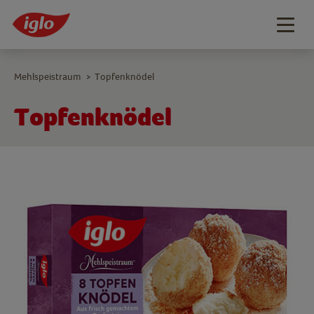
Togg
navig
Mehlspeistraum
Topfenknödel
>
Topfenknödel