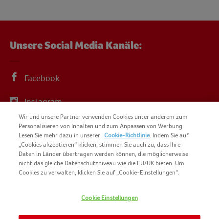
Unsere Social Media Kanäle:
Facebook
Instagram
Wir und unsere Partner verwenden Cookies unter anderem zum
YouTube
Personalisieren von Inhalten und zum Anpassen von Werbung.
Lesen Sie mehr dazu in unserer
Cookie-Richtlinie
. Indem Sie auf
„Cookies akzeptieren“ klicken, stimmen Sie auch zu, dass Ihre
Daten in Länder übertragen werden können, die möglicherweise
nicht das gleiche Datenschutzniveau wie die EU/UK bieten. Um
Cookies zu verwalten, klicken Sie auf „Cookie-Einstellungen“.
COPYRIGHT IGLO 2025
SITEMAP
Cookie Einstellungen
COOKIE-RICHTLINIE
KONTAKT