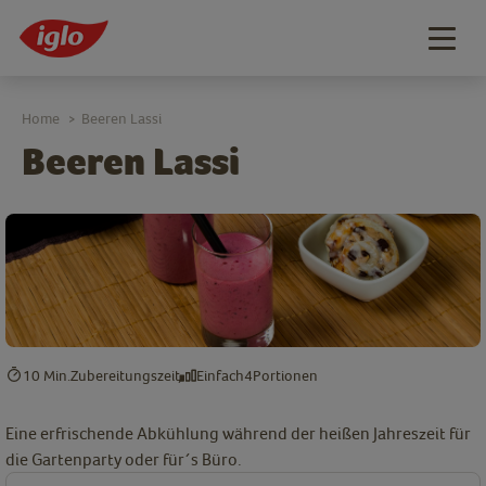
Togg
navig
Home
Beeren Lassi
>
Beeren Lassi
10 Min.
Zubereitungszeit
Einfach
4
Portionen
Eine erfrischende Abkühlung während der heißen Jahreszeit für
die Gartenparty oder für´s Büro.