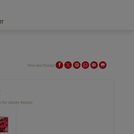
IT
Teile das Rezept
n
e für dieses Rezept