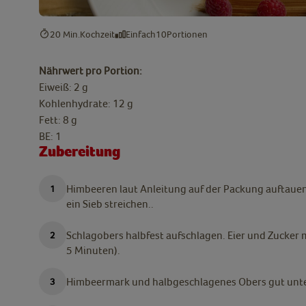
20 Min.
Kochzeit
Einfach
10
Portionen
Nährwert pro Portion:
Eiweiß: 2 g
Kohlenhydrate: 12 g
Fett: 8 g
BE: 1
Zubereitung
Himbeeren laut Anleitung auf der Packung auftauen
ein Sieb streichen..
Schlagobers halbfest aufschlagen. Eier und Zucker
5 Minuten).
Himbeermark und halbgeschlagenes Obers gut unter