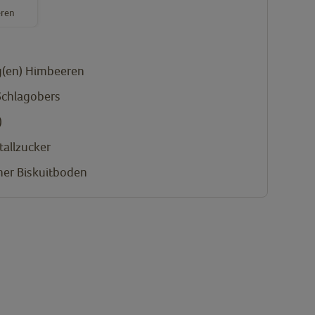
ren
(en)
Himbeeren
Schlagobers
)
tallzucker
er Biskuitboden