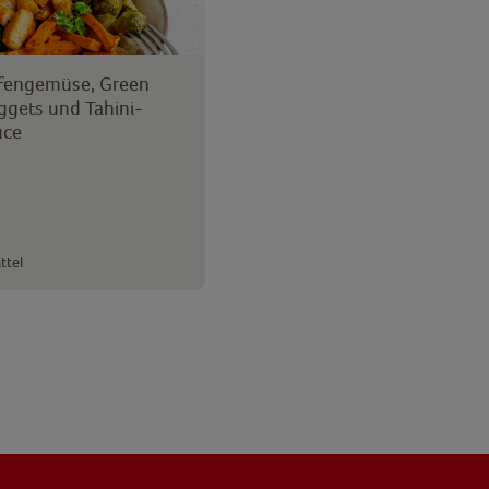
fengemüse, Green
ggets und Tahini-
uce
ttel