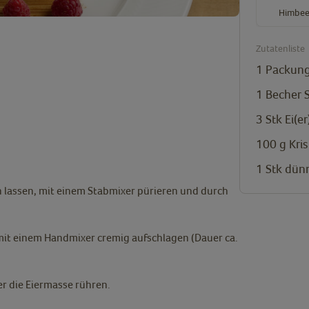
Himbee
Zutatenliste
1
Packung
1
Becher
3
Stk
Ei(er
100
g
Kris
1
Stk
dünn
 lassen, mit einem Stabmixer pürieren und durch
 mit einem Handmixer cremig aufschlagen (Dauer ca.
 die Eiermasse rühren.