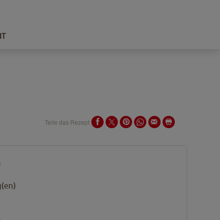
IT
Teile das Rezept
n
(en)