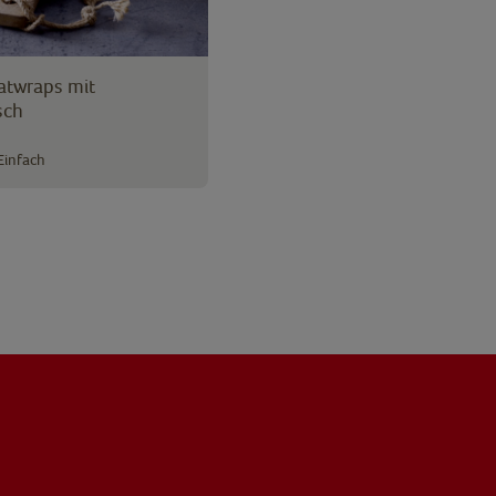
atwraps mit
sch
Einfach