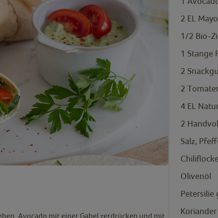
1
Avocad
2
EL
Mayo
1/2
Bio-Z
1
Stange 
2
Snackgu
2
Tomate
4
EL
Natu
2
Handvoll
Salz, Pfeff
Chiliflock
Olivenöl
Petersilie
Koriander
geben. Avocado mit einer Gabel zerdrücken und mit