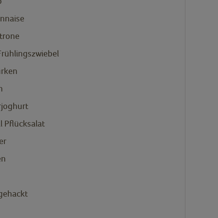
o
nnaise
itrone
Frühlingszwiebel
rken
n
rjoghurt
 Pflücksalat
er
en
 gehackt