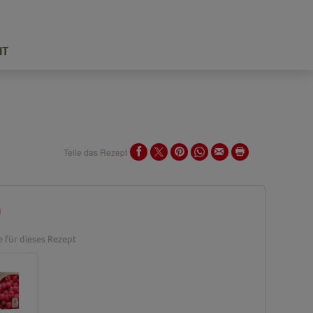
IT
Teile das Rezept
n
e für dieses Rezept