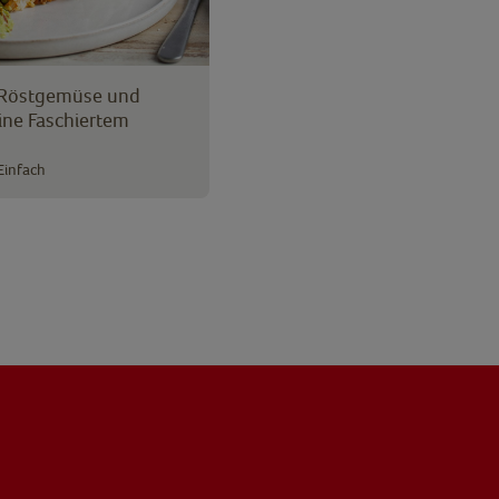
 Röstgemüse und
ine Faschiertem
Einfach