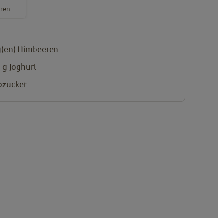
ren
(en)
Himbeeren
g
g
Joghurt
bzucker