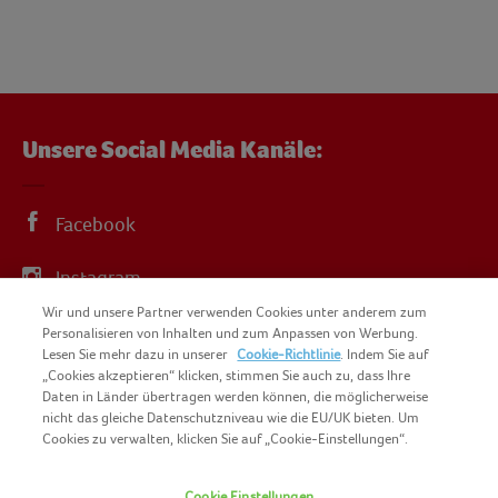
Unsere Social Media Kanäle:
Facebook
Instagram
Wir und unsere Partner verwenden Cookies unter anderem zum
YouTube
Personalisieren von Inhalten und zum Anpassen von Werbung.
Lesen Sie mehr dazu in unserer
Cookie-Richtlinie
. Indem Sie auf
„Cookies akzeptieren“ klicken, stimmen Sie auch zu, dass Ihre
Daten in Länder übertragen werden können, die möglicherweise
nicht das gleiche Datenschutzniveau wie die EU/UK bieten. Um
Cookies zu verwalten, klicken Sie auf „Cookie-Einstellungen“.
COPYRIGHT IGLO 2025
Cookie Einstellungen