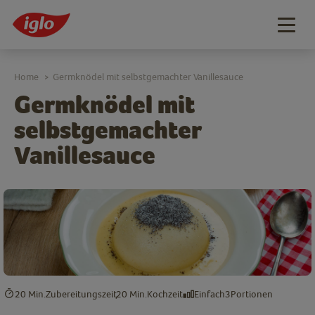
Togg
navig
Home
Germknödel mit selbstgemachter Vanillesauce
>
Germknödel mit
selbstgemachter
Vanillesauce
20 Min.
Zubereitungszeit
20 Min.
Kochzeit
Einfach
3
Portionen