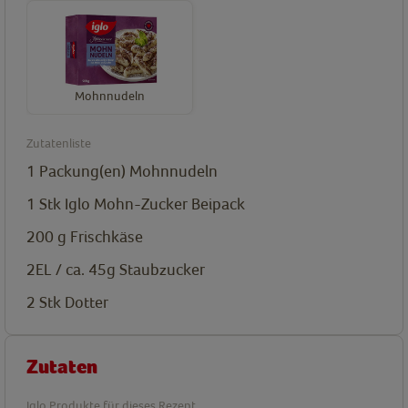
Mohnnudeln
Zutatenliste
1
Packung(en)
Mohnnudeln
1
Stk
Iglo Mohn-Zucker Beipack
200
g
Frischkäse
2EL / ca. 45g
Staubzucker
2
Stk
Dotter
Zutaten
Iglo Produkte für dieses Rezept