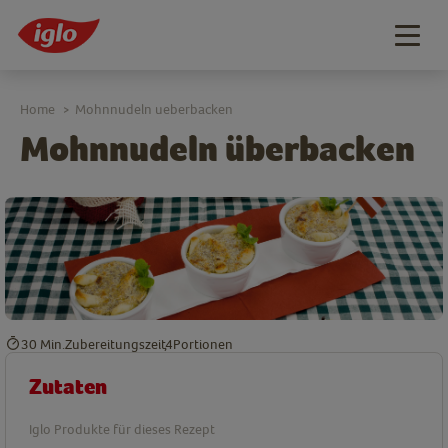
Togg
navig
Home
Mohnnudeln ueberbacken
>
Mohnnudeln überbacken
30 Min.
Zubereitungszeit
4
Portionen
Zutaten
Iglo Produkte für dieses Rezept