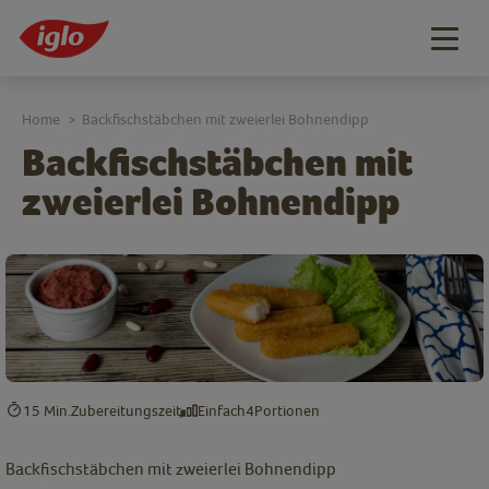
Togg
navig
Home
Backfischstäbchen mit zweierlei Bohnendipp
>
Backfischstäbchen mit
zweierlei Bohnendipp
15 Min.
Zubereitungszeit
Einfach
4
Portionen
Backfischstäbchen mit zweierlei Bohnendipp