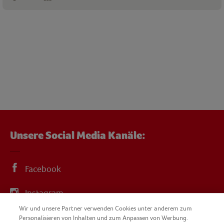
Unsere Social Media Kanäle:
Facebook
Instagram
Wir und unsere Partner verwenden Cookies unter anderem zum
YouTube
Personalisieren von Inhalten und zum Anpassen von Werbung.