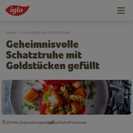
Togg
navig
Home
Fischstäbchen Schatztruhe
>
Geheimnisvolle
Schatztruhe mit
Goldstücken gefüllt
30 Min.
Zubereitungszeit
Einfach
4
Portionen