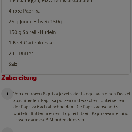
1
Packung(en)
MSC 15 Fischstäbchen
4
rote Paprika
75
g
Junge Erbsen 150g
150
g
Spirelli-Nudeln
1
Beet Gartenkresse
2
EL
Butter
Salz
Zubereitung
Von den roten Paprika jeweils der Länge nach einen Deckel
abschneiden. Paprika putzen und waschen. Unterseiten
der Paprika flach abschneiden. Die Paprikaabschnitte
würfeln. Butter in einem Topf erhitzen. Paprikawürfel und
Erbsen darin ca. 5 Minuten dünsten.