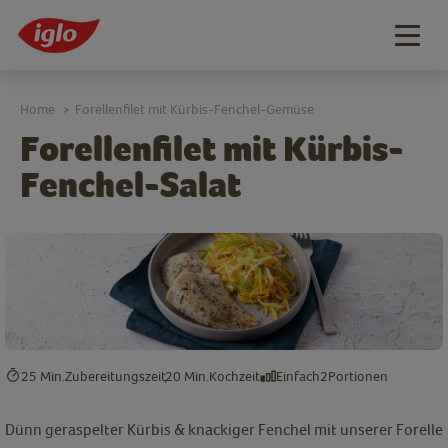
Togg
navig
Home
Forellenfilet mit Kürbis-Fenchel-Gemüse
>
Forellenfilet mit Kürbis-
Fenchel-Salat
25 Min.
Zubereitungszeit
20 Min.
Kochzeit
Einfach
2
Portionen
Dünn geraspelter Kürbis & knackiger Fenchel mit unserer Forelle