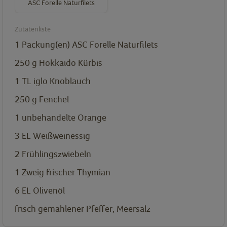
ASC Forelle Naturfilets
Zutatenliste
1
Packung(en)
ASC Forelle Naturfilets
250
g
Hokkaido Kürbis
1
TL
iglo Knoblauch
250
g
Fenchel
1
unbehandelte Orange
3
EL
Weißweinessig
2
Frühlingszwiebeln
1
Zweig frischer Thymian
6
EL
Olivenöl
frisch gemahlener Pfeffer, Meersalz