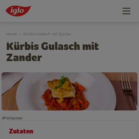
Togg
navig
Home
Kürbis Gulasch mit Zander
>
Kürbis Gulasch mit
Zander
4
Portionen
Zutaten