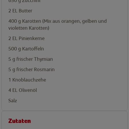
650
g
Zucchini
2
EL
Butter
400 g Karotten (Mix aus orangen, gelben und
violetten Karotten)
2
EL
Pinienkerne
500
g
Kartoffeln
5
g
frischer Thymian
5
g
frischer Rosmarin
1
Knoblauchzehe
4
EL
Olivenöl
Salz
Zutaten