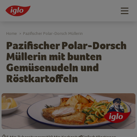
Togg
navig
Home
Pazifischer Polar-Dorsch Müllerin
>
Pazifischer Polar-Dorsch
Müllerin mit bunten
Gemüsenudeln und
Röstkartoffeln
5 Min.
Zubereitungszeit
20 Min.
Kochzeit
Einfach
4
Portionen