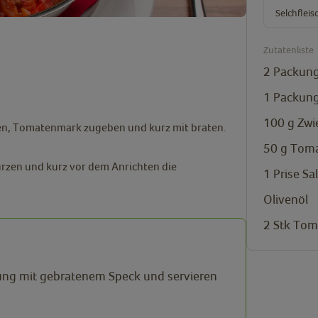
Selchflei
Zutatenliste
2
Packung
1
Packung
100
g
Zwi
en,
Tomatenmark zugeben und kurz mit braten.
50
g
Toma
ürzen und kurz vor dem Anrichten die
1
Prise
Sa
Olivenöl
2
Stk
Tom
lung mit gebratenem Speck und servieren