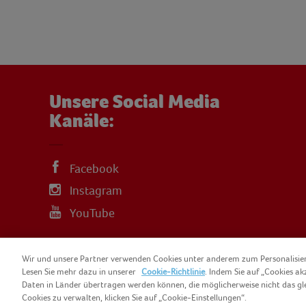
Unsere Social Media
Kanäle:
Facebook
Instagram
YouTube
Wir und unsere Partner verwenden Cookies unter anderem zum Personalisi
Lesen Sie mehr dazu in unserer
Cookie-Richtlinie
. Indem Sie auf „Cookies ak
Daten in Länder übertragen werden können, die möglicherweise nicht das gl
COPYRIGHT IGLO 2025
SITEMAP
COO
Cookies zu verwalten, klicken Sie auf „Cookie-Einstellungen“.