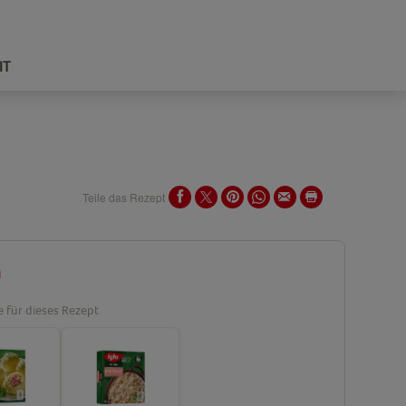
IT
Teile das Rezept
n
e für dieses Rezept