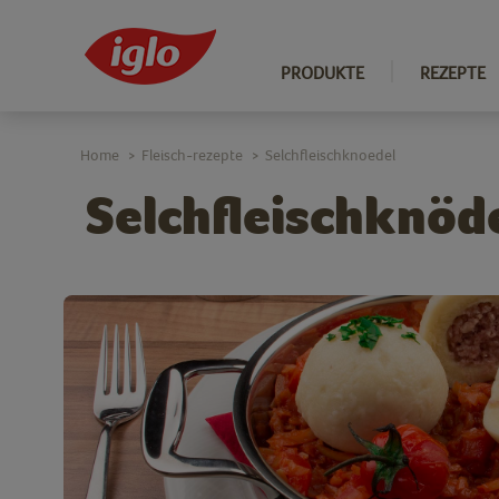
PRODUKTE
REZEPTE
Home
Fleisch-rezepte
Selchfleischknoedel
>
>
Selchfleischknöd