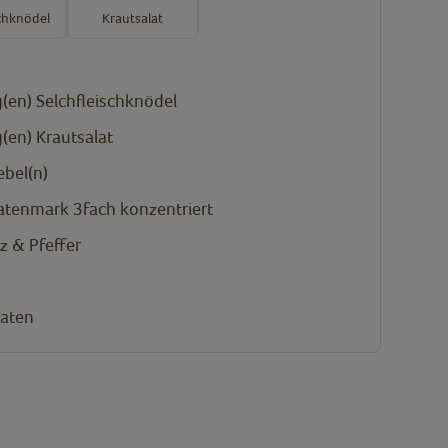
schknödel
Krautsalat
(en)
Selchfleischknödel
(en)
Krautsalat
ebel(n)
tenmark 3fach konzentriert
lz & Pfeffer
aten