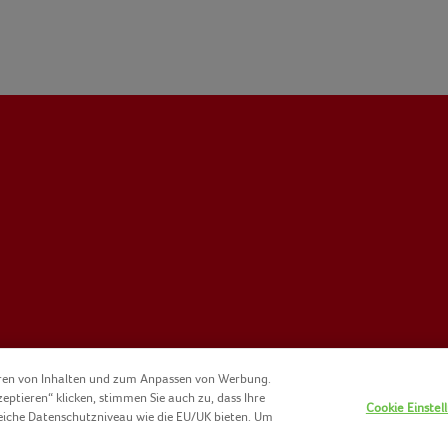
eren von Inhalten und zum Anpassen von Werbung.
zeptieren“ klicken, stimmen Sie auch zu, dass Ihre
Cookie Einstel
eiche Datenschutzniveau wie die EU/UK bieten. Um
KIE-RICHTLINIE
KONTAKT
IMPRESSUM
NOMAD FOODS
NUTZ