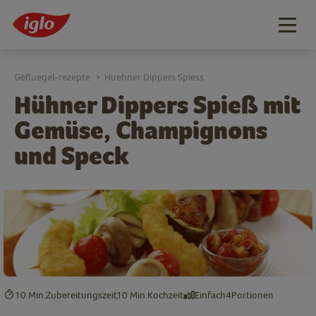
Togg
navig
Gefluegel-rezepte
Huehner Dippers Spiess
>
Hühner Dippers Spieß mit
Gemüse, Champignons
und Speck
10 Min.
Zubereitungszeit
10 Min.
Kochzeit
Einfach
4
Portionen