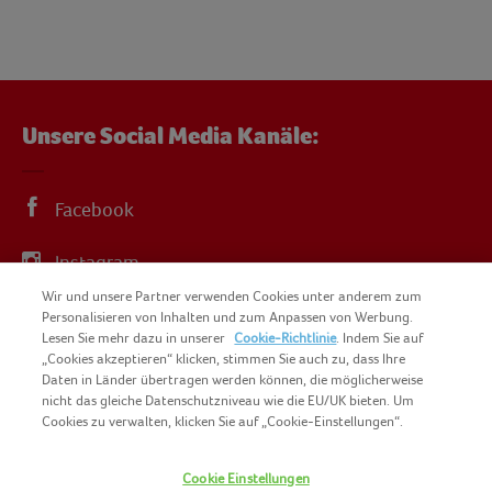
Unsere Social Media Kanäle:
Facebook
Instagram
Wir und unsere Partner verwenden Cookies unter anderem zum
YouTube
Personalisieren von Inhalten und zum Anpassen von Werbung.
Lesen Sie mehr dazu in unserer
Cookie-Richtlinie
. Indem Sie auf
„Cookies akzeptieren“ klicken, stimmen Sie auch zu, dass Ihre
Daten in Länder übertragen werden können, die möglicherweise
nicht das gleiche Datenschutzniveau wie die EU/UK bieten. Um
Cookies zu verwalten, klicken Sie auf „Cookie-Einstellungen“.
COPYRIGHT IGLO 2025
SITEMAP
Cookie Einstellungen