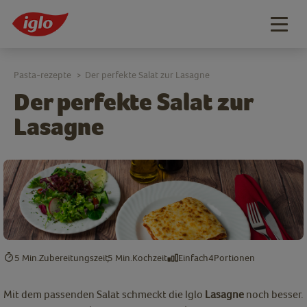
Togg
navig
Pasta-rezepte
Der perfekte Salat zur Lasagne
>
Der perfekte Salat zur
Lasagne
5 Min.
Zubereitungszeit
5 Min.
Kochzeit
Einfach
4
Portionen
Mit dem passenden Salat schmeckt die Iglo
Lasagne
noch besser.