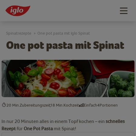
Togg
navig
Spinatrezepte
One pot pasta mit Iglo Spinat
>
One pot pasta mit Spinat
20 Min.
Zubereitungszeit
18 Min.
Kochzeit
Einfach
4
Portionen
In nur 20 Minuten alles in einem Topf kochen – ein
schnelles
Rezept
für
One Pot Pasta
mit Spinat!