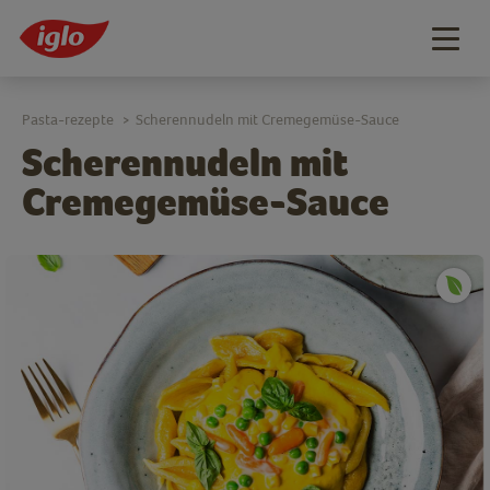
Togg
navig
Pasta-rezepte
Scherennudeln mit Cremegemüse-Sauce
>
Scherennudeln mit
Cremegemüse-Sauce