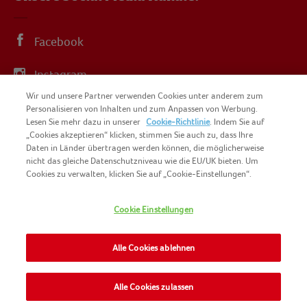
Facebook
Instagram
Wir und unsere Partner verwenden Cookies unter anderem zum
YouTube
Personalisieren von Inhalten und zum Anpassen von Werbung.
Lesen Sie mehr dazu in unserer
Cookie-Richtlinie
. Indem Sie auf
„Cookies akzeptieren“ klicken, stimmen Sie auch zu, dass Ihre
Daten in Länder übertragen werden können, die möglicherweise
nicht das gleiche Datenschutzniveau wie die EU/UK bieten. Um
Cookies zu verwalten, klicken Sie auf „Cookie-Einstellungen“.
COPYRIGHT IGLO 2025
SITEMAP
Cookie Einstellungen
COOKIE-RICHTLINIE
KONTAKT
IMPRESSUM
Alle Cookies ablehnen
NOMAD FOODS
NUTZUNGSBEDINGUNGEN
PRIVACY POLICY
Alle Cookies zulassen