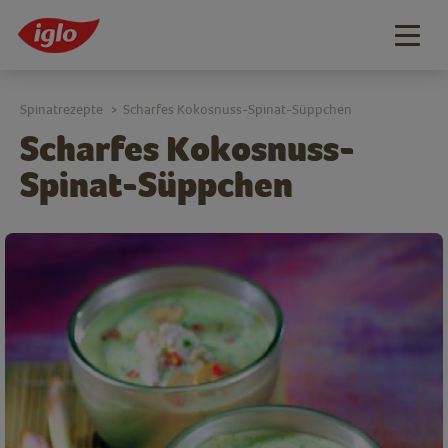
Togg
navig
Spinatrezepte
Scharfes Kokosnuss-Spinat-Süppchen
>
Scharfes Kokosnuss-
Spinat-Süppchen