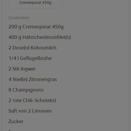
Cremespinat 450g
Zutatenliste
200
g
Cremespinat 450g
400
g
Hähnchenbrustfilet(s)
2
Dose(n)
Kokosmilch
1/4
l
Geflügelbrühe
2
Stk
Ingwer
4
Stiel(e)
Zitronengras
8
Champignons
2
rote Chili-Schote(n)
Saft von 2 Limonen
Zucker