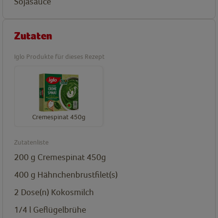
Sojasauce
Zutaten
Iglo Produkte für dieses Rezept
Cremespinat 450g
Zutatenliste
200
g
Cremespinat 450g
400
g
Hähnchenbrustfilet(s)
2
Dose(n)
Kokosmilch
1/4
l
Geflügelbrühe