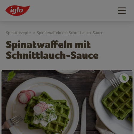
Togg
navig
Spinatrezepte
Spinatwaffeln mit Schnittlauch-Sauce
>
Spinatwaffeln mit
Schnittlauch-Sauce