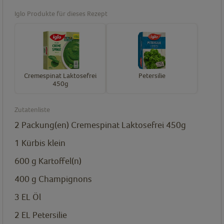
Iglo Produkte für dieses Rezept
Cremespinat Laktosefrei
Petersilie
450g
Zutatenliste
2
Packung(en)
Cremespinat Laktosefrei 450g
1
Kürbis
klein
600
g
Kartoffel(n)
400
g
Champignons
3
EL
Öl
2
EL
Petersilie