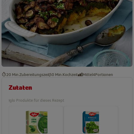
20 Min.
Zubereitungszeit
50 Min.
Kochzeit
Mittel
4
Portionen
Zutaten
Iglo Produkte für dieses Rezept