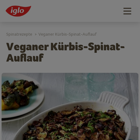
Togg
navig
Spinatrezepte
Veganer Kürbis-Spinat-Auflauf
>
Veganer Kürbis-Spinat-
Auflauf