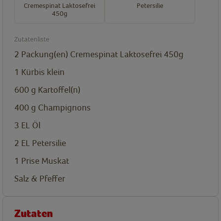
Cremespinat Laktosefrei
Petersilie
450g
Zutatenliste
2
Packung(en)
Cremespinat Laktosefrei 450g
1
Kürbis
klein
600
g
Kartoffel(n)
400
g
Champignons
3
EL
Öl
2
EL
Petersilie
1
Prise
Muskat
Salz & Pfeffer
Zutaten